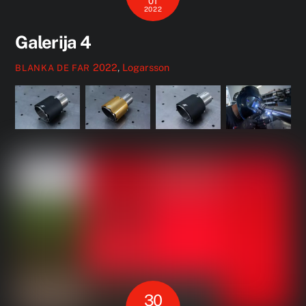
01
2022
Galerija 4
2022
,
Logarsson
BLANKA DE FAR
30